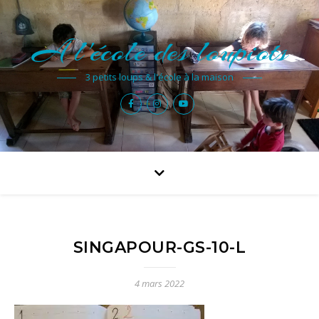
A l'école des loupiots
3 petits loups & l'école à la maison
SINGAPOUR-GS-10-L
4 mars 2022