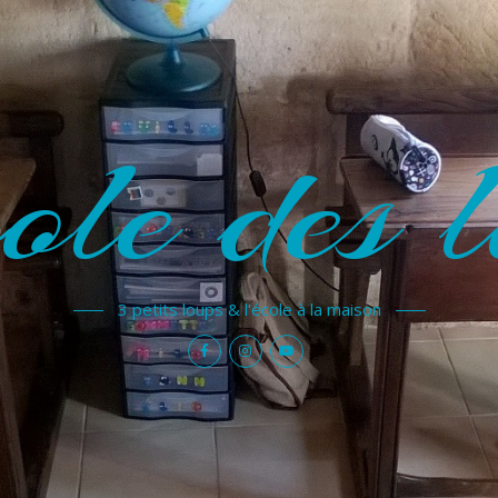
ole des l
3 petits loups & l'école à la maison