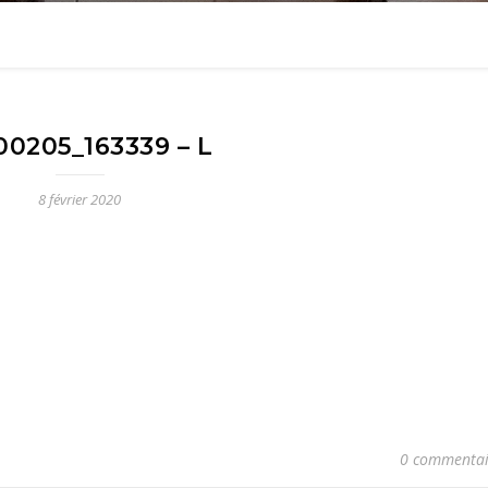
00205_163339 – L
8 février 2020
0 commentai