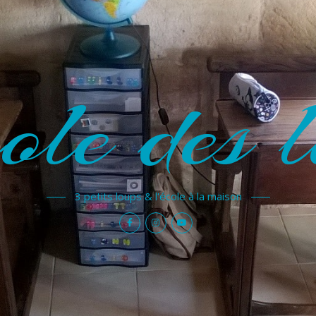
ole des l
3 petits loups & l'école à la maison